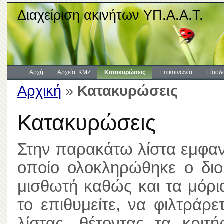
Διαχείριση ακινήτων ΥΠ.Α.Α.Τ.
Αρχή
Αρχεία .KMZ
Κατακυρώσεις
Επικοινωνία
Είσοδ
Αρχική
»
Κατακυρώσεις
Κατακυρώσεις
Στην παρακάτω λίστα εμφανί
οποίο ολοκληρώθηκε ο διοι
μισθωτή καθώς και τα μόρ
το επιθυμείτε, να φιλτράρ
λίστας, θέτοντας τα κριτ