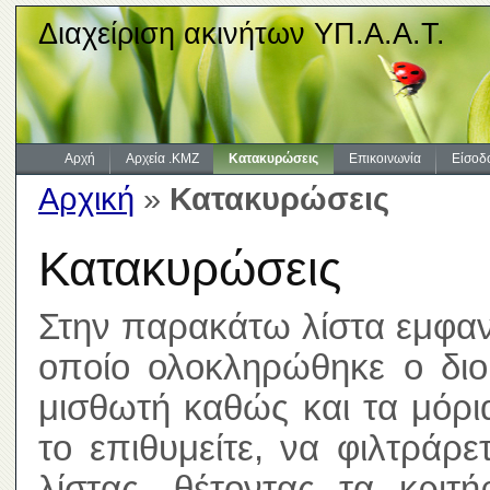
Διαχείριση ακινήτων ΥΠ.Α.Α.Τ.
Αρχή
Αρχεία .KMZ
Κατακυρώσεις
Επικοινωνία
Είσοδ
Αρχική
»
Κατακυρώσεις
Κατακυρώσεις
Στην παρακάτω λίστα εμφανί
οποίο ολοκληρώθηκε ο διοι
μισθωτή καθώς και τα μόρ
το επιθυμείτε, να φιλτράρ
λίστας, θέτοντας τα κριτ