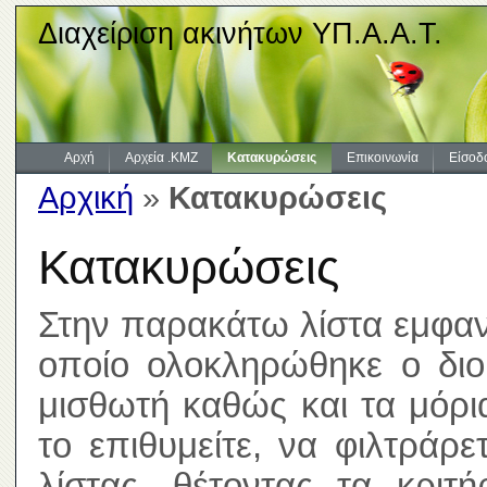
Διαχείριση ακινήτων ΥΠ.Α.Α.Τ.
Αρχή
Αρχεία .KMZ
Κατακυρώσεις
Επικοινωνία
Είσοδ
Αρχική
»
Κατακυρώσεις
Κατακυρώσεις
Στην παρακάτω λίστα εμφανί
οποίο ολοκληρώθηκε ο διοι
μισθωτή καθώς και τα μόρ
το επιθυμείτε, να φιλτράρ
λίστας, θέτοντας τα κριτ