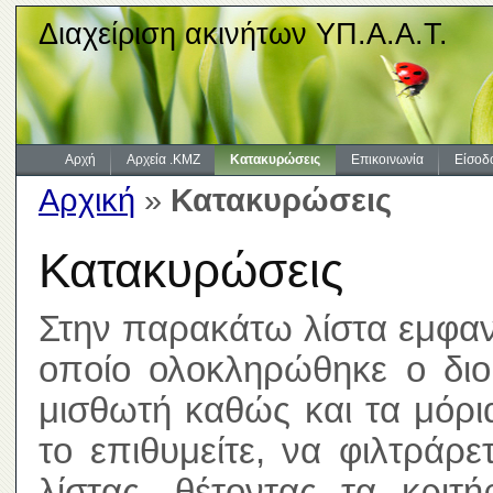
Διαχείριση ακινήτων ΥΠ.Α.Α.Τ.
Αρχή
Αρχεία .KMZ
Κατακυρώσεις
Επικοινωνία
Είσοδ
Αρχική
»
Κατακυρώσεις
Κατακυρώσεις
Στην παρακάτω λίστα εμφανί
οποίο ολοκληρώθηκε ο διοι
μισθωτή καθώς και τα μόρ
το επιθυμείτε, να φιλτράρ
λίστας, θέτοντας τα κριτ