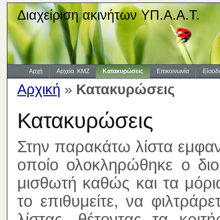
Διαχείριση ακινήτων ΥΠ.Α.Α.Τ.
Αρχή
Αρχεία .KMZ
Κατακυρώσεις
Επικοινωνία
Είσοδ
Αρχική
»
Κατακυρώσεις
Κατακυρώσεις
Στην παρακάτω λίστα εμφανί
οποίο ολοκληρώθηκε ο διοι
μισθωτή καθώς και τα μόρ
το επιθυμείτε, να φιλτράρ
λίστας, θέτοντας τα κριτ