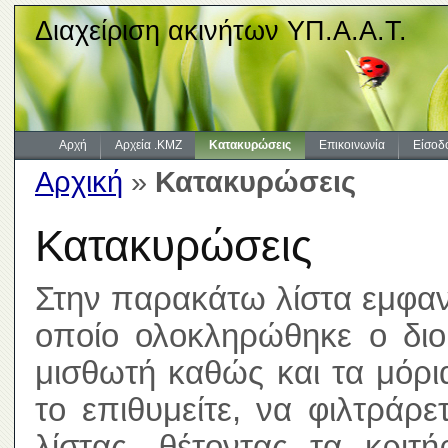
Διαχείριση ακινήτων ΥΠ.Α.Α.Τ.
Αρχή
Αρχεία .KMZ
Κατακυρώσεις
Επικοινωνία
Είσοδ
Αρχική
»
Κατακυρώσεις
Κατακυρώσεις
Στην παρακάτω λίστα εμφανί
οποίο ολοκληρώθηκε ο διοι
μισθωτή καθώς και τα μόρ
το επιθυμείτε, να φιλτράρ
λίστας, θέτοντας τα κριτ