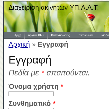
Διαχείριση ακινήτων ΥΠ.Α.Α.Τ.
Αρχή
Αρχεία .KMZ
Κατακυρώσεις
Επικοινωνία
Είσοδο
Αρχική
»
Εγγραφή
Εγγραφή
Πεδία με
*
απαιτούνται.
Όνομα χρήστη
*
Συνθηματικό
*