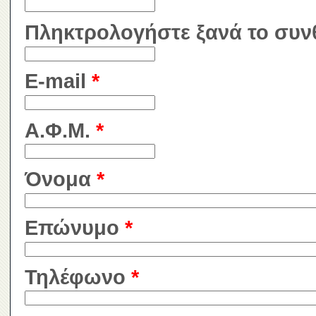
Πληκτρολογήστε ξανά το συν
E-mail
*
Α.Φ.Μ.
*
Όνομα
*
Επώνυμο
*
Τηλέφωνο
*