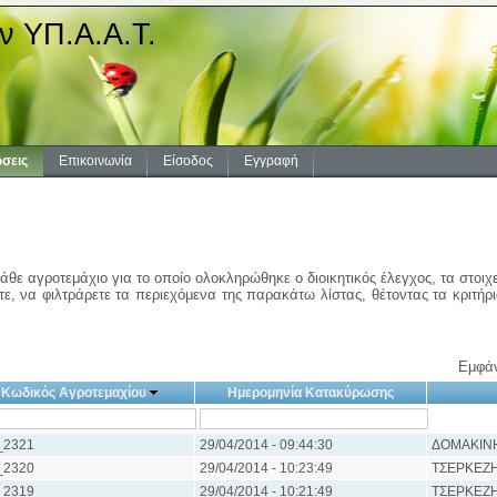
ν ΥΠ.Α.Α.Τ.
σεις
Επικοινωνία
Είσοδος
Εγγραφή
άθε αγροτεμάχιο για το οποίο ολοκληρώθηκε ο διοικητικός έλεγχος, τα στοιχ
ε, να φιλτράρετε τα περιεχόμενα της παρακάτω λίστας, θέτοντας τα κριτήρ
Εμφάν
Κωδικός Αγροτεμαχίου
Ημερομηνία Κατακύρωσης
_2321
29/04/2014 - 09:44:30
ΔΟΜΑΚΙΝ
_2320
29/04/2014 - 10:23:49
ΤΣΕΡΚΕΖΗ
_2319
29/04/2014 - 10:21:49
ΤΣΕΡΚΕΖΗ