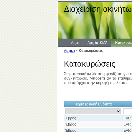
Διαχείριση ακινήτω
Αρχή
Αρχεία .KMZ
Κατακυρώ
Αρχική
»
Κατακυρώσεις
Κατακυρώσεις
Στην παρακάτω λίστα εμφανίζεται για κ
συγκέντρωσε. Μπορείτε αν το επιθυμείτ
που υπάρχει στην κορυφή της λίστας.
Περιφερειακή Ενότητα
Έβρος
EVR
Έβρος
EVR
Έβρος
EVR