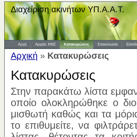
Διαχείριση ακινήτων ΥΠ.Α.Α.Τ.
Αρχή
Αρχεία .KMZ
Κατακυρώσεις
Επικοινωνία
Είσοδ
Αρχική
»
Κατακυρώσεις
Κατακυρώσεις
Στην παρακάτω λίστα εμφανί
οποίο ολοκληρώθηκε ο διοι
μισθωτή καθώς και τα μόρ
το επιθυμείτε, να φιλτράρ
λίστας, θέτοντας τα κριτ