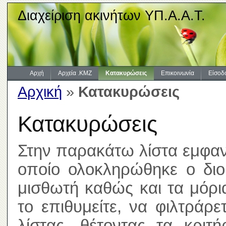
Διαχείριση ακινήτων ΥΠ.Α.Α.Τ.
Αρχή
Αρχεία .KMZ
Κατακυρώσεις
Επικοινωνία
Είσοδ
Αρχική
»
Κατακυρώσεις
Κατακυρώσεις
Στην παρακάτω λίστα εμφανί
οποίο ολοκληρώθηκε ο διοι
μισθωτή καθώς και τα μόρ
το επιθυμείτε, να φιλτράρ
λίστας, θέτοντας τα κριτ