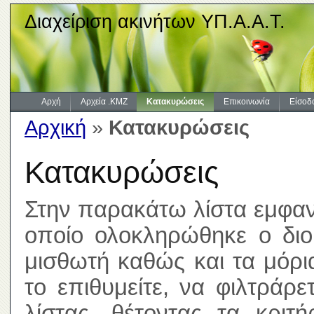
Διαχείριση ακινήτων ΥΠ.Α.Α.Τ.
Αρχή
Αρχεία .KMZ
Κατακυρώσεις
Επικοινωνία
Είσοδ
Αρχική
»
Κατακυρώσεις
Κατακυρώσεις
Στην παρακάτω λίστα εμφανί
οποίο ολοκληρώθηκε ο διοι
μισθωτή καθώς και τα μόρ
το επιθυμείτε, να φιλτράρ
λίστας, θέτοντας τα κριτ