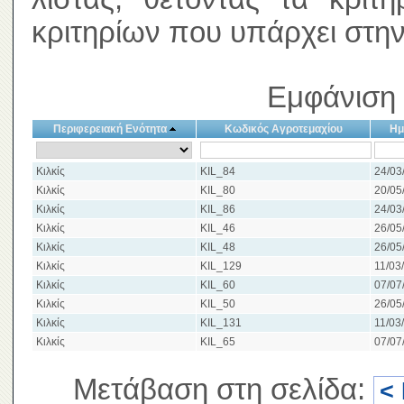
κριτηρίων που υπάρχει στην
Εμφάνιση 
Περιφερειακή Ενότητα
Κωδικός Αγροτεμαχίου
Ημ
Κιλκίς
KIL_84
24/03
Κιλκίς
KIL_80
20/05
Κιλκίς
KIL_86
24/03
Κιλκίς
KIL_46
26/05
Κιλκίς
KIL_48
26/05
Κιλκίς
KIL_129
11/03
Κιλκίς
KIL_60
07/07
Κιλκίς
KIL_50
26/05
Κιλκίς
KIL_131
11/03
Κιλκίς
KIL_65
07/07
Μετάβαση στη σελίδα:
<