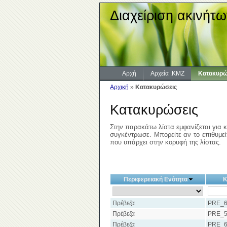
Διαχείριση ακινήτω
Αρχή
Αρχεία .KMZ
Κατακυρώ
Αρχική
»
Κατακυρώσεις
Κατακυρώσεις
Στην παρακάτω λίστα εμφανίζεται για κ
συγκέντρωσε. Μπορείτε αν το επιθυμείτ
που υπάρχει στην κορυφή της λίστας.
Περιφερειακή Ενότητα
Κ
Πρέβεζα
PRE_6
Πρέβεζα
PRE_5
Πρέβεζα
PRE_6