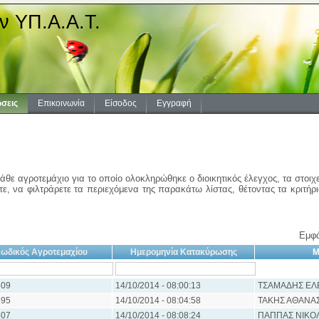
ν ΥΠ.Α.Α.Τ.
σεις
Επικοινωνία
Είσοδος
Εγγραφή
άθε αγροτεμάχιο για το οποίο ολοκληρώθηκε ο διοικητικός έλεγχος, τα στοιχ
ε, να φιλτράρετε τα περιεχόμενα της παρακάτω λίστας, θέτοντας τα κριτήρ
Εμφά
ωδικός Αγροτεμαχίου
Ημερομηνία Κατακύρωσης
Μ
09
14/10/2014 - 08:00:13
ΤΣΑΜΑΔΗΣ ΕΛ
95
14/10/2014 - 08:04:58
ΤΑΚΗΣ ΑΘΑΝΑΣ
07
14/10/2014 - 08:08:24
ΠΑΠΠΑΣ ΝΙΚΟ