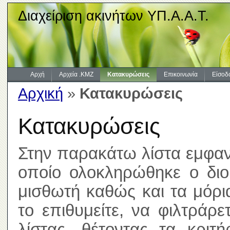
Διαχείριση ακινήτων ΥΠ.Α.Α.Τ.
Αρχή
Αρχεία .KMZ
Κατακυρώσεις
Επικοινωνία
Είσοδ
Αρχική
»
Κατακυρώσεις
Κατακυρώσεις
Στην παρακάτω λίστα εμφανί
οποίο ολοκληρώθηκε ο διοι
μισθωτή καθώς και τα μόρ
το επιθυμείτε, να φιλτράρ
λίστας, θέτοντας τα κριτ