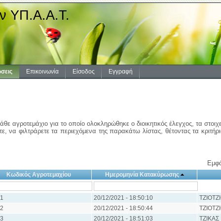
ν ΥΠ.Α.Α.Τ.
σεις
Επικοινωνία
Είσοδος
Εγγραφή
άθε αγροτεμάχιο για το οποίο ολοκληρώθηκε ο διοικητικός έλεγχος, τα στοιχ
ε, να φιλτράρετε τα περιεχόμενα της παρακάτω λίστας, θέτοντας τα κριτήρ
Εμφά
Κωδικός Αγροτεμαχίου
Ημερομηνία Κατακύρωσης
1
20/12/2021 - 18:50:10
ΤΖΙΟΤΖ
2
20/12/2021 - 18:50:44
ΤΖΙΟΤΖ
3
20/12/2021 - 18:51:03
ΤΖΙΚΑΣ