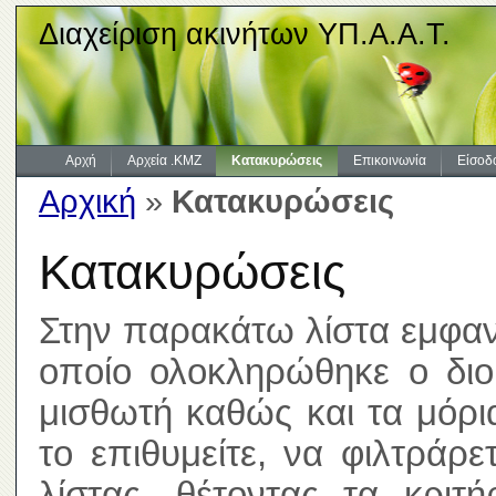
Διαχείριση ακινήτων ΥΠ.Α.Α.Τ.
Αρχή
Αρχεία .KMZ
Κατακυρώσεις
Επικοινωνία
Είσοδ
Αρχική
»
Κατακυρώσεις
Κατακυρώσεις
Στην παρακάτω λίστα εμφανί
οποίο ολοκληρώθηκε ο διοι
μισθωτή καθώς και τα μόρ
το επιθυμείτε, να φιλτράρ
λίστας, θέτοντας τα κριτ