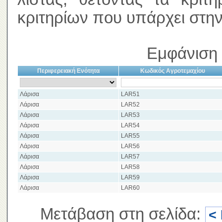
κριτηρίων που υπάρχει στην
Εμφάνιση 
Περιφερειακή Ενότητα
Κωδικός Αγροτεμαχίου
Λάρισα
LAR51
Λάρισα
LAR52
Λάρισα
LAR53
Λάρισα
LAR54
Λάρισα
LAR55
Λάρισα
LAR56
Λάρισα
LAR57
Λάρισα
LAR58
Λάρισα
LAR59
Λάρισα
LAR60
Μετάβαση στη σελίδα:
<