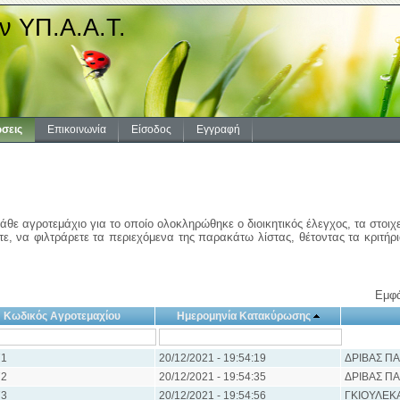
ν ΥΠ.Α.Α.Τ.
σεις
Επικοινωνία
Είσοδος
Εγγραφή
άθε αγροτεμάχιο για το οποίο ολοκληρώθηκε ο διοικητικός έλεγχος, τα στοιχ
ε, να φιλτράρετε τα περιεχόμενα της παρακάτω λίστας, θέτοντας τα κριτήρ
Εμφά
Κωδικός Αγροτεμαχίου
Ημερομηνία Κατακύρωσης
1
20/12/2021 - 19:54:19
ΔΡΙΒΑΣ Π
2
20/12/2021 - 19:54:35
ΔΡΙΒΑΣ Π
3
20/12/2021 - 19:54:56
ΓΚΙΟΥΛΕΚΑ