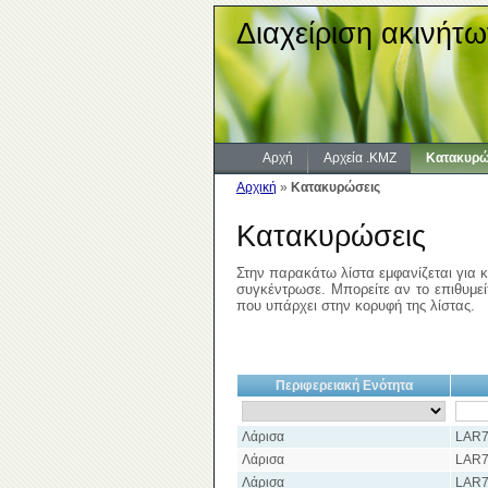
Διαχείριση ακινήτω
Αρχή
Αρχεία .KMZ
Κατακυρώ
Αρχική
»
Κατακυρώσεις
Κατακυρώσεις
Στην παρακάτω λίστα εμφανίζεται για κ
συγκέντρωσε. Μπορείτε αν το επιθυμείτ
που υπάρχει στην κορυφή της λίστας.
Περιφερειακή Ενότητα
Λάρισα
LAR7
Λάρισα
LAR7
Λάρισα
LAR7