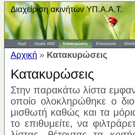
Διαχείριση ακινήτων ΥΠ.Α.Α.Τ.
Αρχή
Αρχεία .KMZ
Κατακυρώσεις
Επικοινωνία
Είσοδ
Αρχική
»
Κατακυρώσεις
Κατακυρώσεις
Στην παρακάτω λίστα εμφανί
οποίο ολοκληρώθηκε ο διοι
μισθωτή καθώς και τα μόρ
το επιθυμείτε, να φιλτράρ
λίστας, θέτοντας τα κριτ