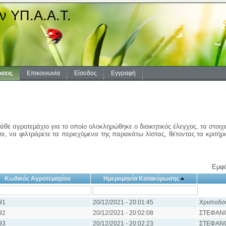
ν ΥΠ.Α.Α.Τ.
σεις
Επικοινωνία
Είσοδος
Εγγραφή
άθε αγροτεμάχιο για το οποίο ολοκληρώθηκε ο διοικητικός έλεγχος, τα στοιχ
ε, να φιλτράρετε τα περιεχόμενα της παρακάτω λίστας, θέτοντας τα κριτήρ
Εμφά
Κωδικός Αγροτεμαχίου
Ημερομηνία Κατακύρωσης
91
20/12/2021 - 20:01:45
Χριστοδο
92
20/12/2021 - 20:02:08
ΣΤΕΦΑΝ
93
20/12/2021 - 20:02:23
ΣΤΕΦΑΝ