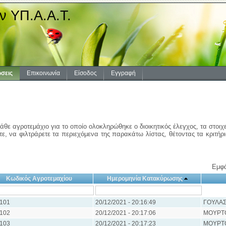
ν ΥΠ.Α.Α.Τ.
σεις
Επικοινωνία
Είσοδος
Εγγραφή
άθε αγροτεμάχιο για το οποίο ολοκληρώθηκε ο διοικητικός έλεγχος, τα στοιχ
ε, να φιλτράρετε τα περιεχόμενα της παρακάτω λίστας, θέτοντας τα κριτήρ
Εμφά
Κωδικός Αγροτεμαχίου
Ημερομηνία Κατακύρωσης
101
20/12/2021 - 20:16:49
ΓΟΥΛΑΣ
102
20/12/2021 - 20:17:06
ΜΟΥΡΤ
103
20/12/2021 - 20:17:23
ΜΟΥΡΤ