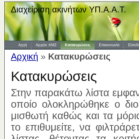
Διαχείριση ακινήτων ΥΠ.Α.Α.Τ.
Αρχή
Αρχεία .KMZ
Κατακυρώσεις
Επικοινωνία
Είσοδ
Αρχική
»
Κατακυρώσεις
Κατακυρώσεις
Στην παρακάτω λίστα εμφανί
οποίο ολοκληρώθηκε ο διοι
μισθωτή καθώς και τα μόρ
το επιθυμείτε, να φιλτράρ
λίστας, θέτοντας τα κριτ