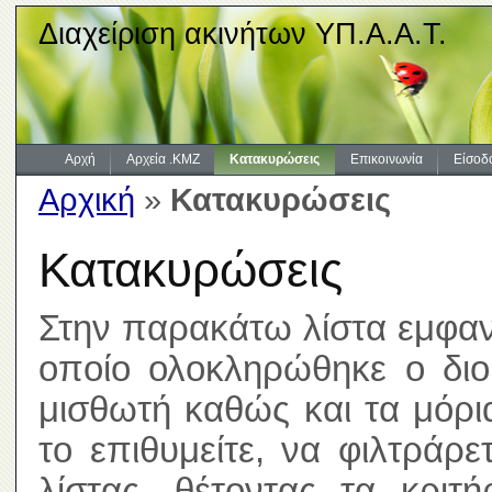
Διαχείριση ακινήτων ΥΠ.Α.Α.Τ.
Αρχή
Αρχεία .KMZ
Κατακυρώσεις
Επικοινωνία
Είσοδ
Αρχική
»
Κατακυρώσεις
Κατακυρώσεις
Στην παρακάτω λίστα εμφανί
οποίο ολοκληρώθηκε ο διοι
μισθωτή καθώς και τα μόρ
το επιθυμείτε, να φιλτράρ
λίστας, θέτοντας τα κριτ