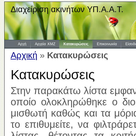
Διαχείριση ακινήτων ΥΠ.Α.Α.Τ.
Αρχή
Αρχεία .KMZ
Κατακυρώσεις
Επικοινωνία
Είσοδ
Αρχική
»
Κατακυρώσεις
Κατακυρώσεις
Στην παρακάτω λίστα εμφανί
οποίο ολοκληρώθηκε ο διοι
μισθωτή καθώς και τα μόρ
το επιθυμείτε, να φιλτράρ
λίστας, θέτοντας τα κριτ