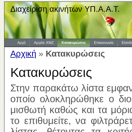
Διαχείριση ακινήτων ΥΠ.Α.Α.Τ.
Αρχή
Αρχεία .KMZ
Κατακυρώσεις
Επικοινωνία
Είσοδ
Αρχική
»
Κατακυρώσεις
Κατακυρώσεις
Στην παρακάτω λίστα εμφανί
οποίο ολοκληρώθηκε ο διοι
μισθωτή καθώς και τα μόρ
το επιθυμείτε, να φιλτράρ
λίστας, θέτοντας τα κριτ