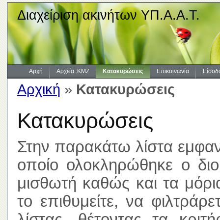
Διαχείριση ακινήτων ΥΠ.Α.Α.Τ.
Αρχή
Αρχεία .KMZ
Κατακυρώσεις
Επικοινωνία
Είσοδ
Αρχική
»
Κατακυρώσεις
Κατακυρώσεις
Στην παρακάτω λίστα εμφανί
οποίο ολοκληρώθηκε ο διοι
μισθωτή καθώς και τα μόρ
το επιθυμείτε, να φιλτράρ
λίστας, θέτοντας τα κριτ