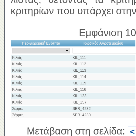
κριτηρίων που υπάρχει στην
Εμφάνιση 10
Περιφερειακή Ενότητα
Κωδικός Αγροτεμαχίου
Κιλκίς
KIL_111
Κιλκίς
KIL_112
Κιλκίς
KIL_113
Κιλκίς
KIL_114
Κιλκίς
KIL_115
Κιλκίς
KIL_116
Κιλκίς
KIL_123
Κιλκίς
KIL_157
Σέρρες
SER_4232
Σέρρες
SER_4230
Μετάβαση στη σελίδα:
<