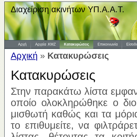
Διαχείριση ακινήτων ΥΠ.Α.Α.Τ.
Αρχή
Αρχεία .KMZ
Κατακυρώσεις
Επικοινωνία
Είσοδ
Αρχική
»
Κατακυρώσεις
Κατακυρώσεις
Στην παρακάτω λίστα εμφανί
οποίο ολοκληρώθηκε ο διοι
μισθωτή καθώς και τα μόρ
το επιθυμείτε, να φιλτράρ
λίστας, θέτοντας τα κριτ