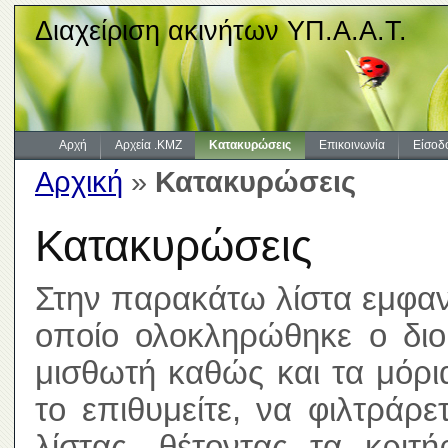
Διαχείριση ακινήτων ΥΠ.Α.Α.Τ.
Αρχή
Αρχεία .KMZ
Κατακυρώσεις
Επικοινωνία
Είσοδ
Αρχική
»
Κατακυρώσεις
Κατακυρώσεις
Στην παρακάτω λίστα εμφανί
οποίο ολοκληρώθηκε ο διοι
μισθωτή καθώς και τα μόρ
το επιθυμείτε, να φιλτράρ
λίστας, θέτοντας τα κριτ