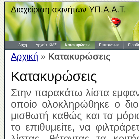
Διαχείριση ακινήτων ΥΠ.Α.Α.Τ.
Αρχή
Αρχεία .KMZ
Κατακυρώσεις
Επικοινωνία
Είσοδ
Αρχική
»
Κατακυρώσεις
Κατακυρώσεις
Στην παρακάτω λίστα εμφανί
οποίο ολοκληρώθηκε ο διοι
μισθωτή καθώς και τα μόρ
το επιθυμείτε, να φιλτράρ
λίστας, θέτοντας τα κριτ