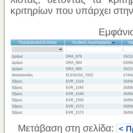
κριτηρίων που υπάρχει στην
Εμφάνισ
Περιφερειακή Ενότητα
Κωδικός Αγροτεμαχίου
Ημ
Δράμα
DRA_879
16/11
Δράμα
DRA_884
03/08
Δράμα
DRA_885
16/11
Θεσσαλονίκη
ELEOUSA_705Z
27/04
Έβρος
EVR_1324
26/09
Έβρος
EVR_1545
26/09
Έβρος
EVR_1546
26/09
Έβρος
EVR_1556
26/09
Έβρος
EVR_1572
26/09
Έβρος
EVR_1573
26/09
Μετάβαση στη σελίδα:
< Π