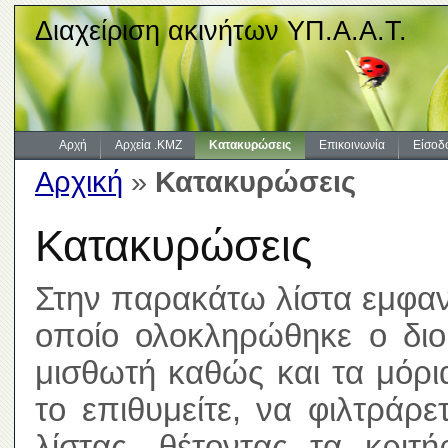
Διαχείριση ακινήτων ΥΠ.Α.Α.Τ.
Αρχή
Αρχεία .KMZ
Κατακυρώσεις
Επικοινωνία
Είσοδ
Αρχική
»
Κατακυρώσεις
Κατακυρώσεις
Στην παρακάτω λίστα εμφανί
οποίο ολοκληρώθηκε ο διοι
μισθωτή καθώς και τα μόρ
το επιθυμείτε, να φιλτράρ
λίστας, θέτοντας τα κριτ