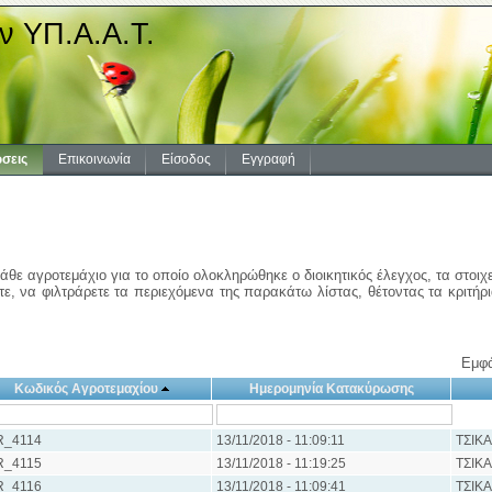
ν ΥΠ.Α.Α.Τ.
σεις
Επικοινωνία
Είσοδος
Εγγραφή
άθε αγροτεμάχιο για το οποίο ολοκληρώθηκε ο διοικητικός έλεγχος, τα στοιχ
ε, να φιλτράρετε τα περιεχόμενα της παρακάτω λίστας, θέτοντας τα κριτήρ
Εμφά
Κωδικός Αγροτεμαχίου
Ημερομηνία Κατακύρωσης
R_4114
13/11/2018 - 11:09:11
ΤΣΙΚ
R_4115
13/11/2018 - 11:19:25
ΤΣΙΚ
R_4116
13/11/2018 - 11:09:41
ΤΣΙΚ