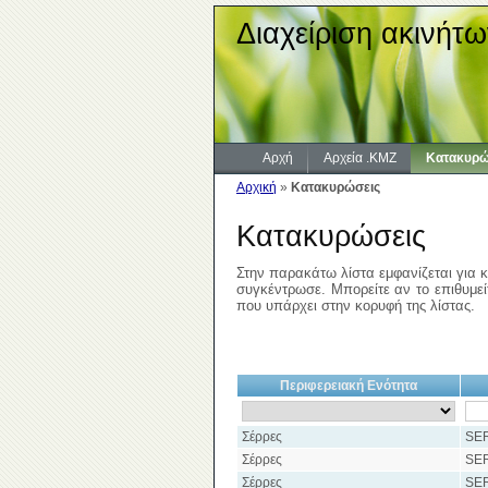
Διαχείριση ακινήτω
Αρχή
Αρχεία .KMZ
Κατακυρώ
Αρχική
»
Κατακυρώσεις
Κατακυρώσεις
Στην παρακάτω λίστα εμφανίζεται για κ
συγκέντρωσε. Μπορείτε αν το επιθυμείτ
που υπάρχει στην κορυφή της λίστας.
Περιφερειακή Ενότητα
Σέρρες
SE
Σέρρες
SE
Σέρρες
SE