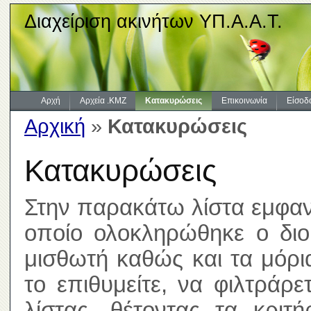
Διαχείριση ακινήτων ΥΠ.Α.Α.Τ.
Αρχή
Αρχεία .KMZ
Κατακυρώσεις
Επικοινωνία
Είσοδ
Αρχική
»
Κατακυρώσεις
Κατακυρώσεις
Στην παρακάτω λίστα εμφανί
οποίο ολοκληρώθηκε ο διοι
μισθωτή καθώς και τα μόρ
το επιθυμείτε, να φιλτράρ
λίστας, θέτοντας τα κριτ