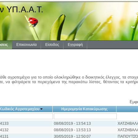
ν ΥΠ.Α.Α.Τ.
σεις
Επικοινωνία
Είσοδος
Εγγραφή
άθε αγροτεμάχιο για το οποίο ολοκληρώθηκε ο διοικητικός έλεγχος, τα στοιχ
ε, να φιλτράρετε τα περιεχόμενα της παρακάτω λίστας, θέτοντας τα κριτήρ
Εμφά
Κωδικός Αγροτεμαχίου
Ημερομηνία Κατακύρωσης
4133
08/08/2019 - 13:54:13
ΧΑΤΖΗΒΑΛ
4132
08/08/2019 - 13:53:13
ΧΑΤΖΗΒΑΛ
4131
30/05/2019 - 12:50:07
ΠΑΠΟΥΤΣΌ