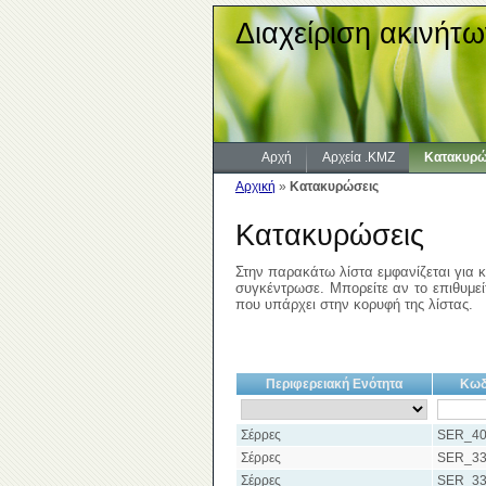
Διαχείριση ακινήτω
Αρχή
Αρχεία .KMZ
Κατακυρώ
Αρχική
»
Κατακυρώσεις
Κατακυρώσεις
Στην παρακάτω λίστα εμφανίζεται για κ
συγκέντρωσε. Μπορείτε αν το επιθυμείτ
που υπάρχει στην κορυφή της λίστας.
Περιφερειακή Ενότητα
Κωδ
Σέρρες
SER_40
Σέρρες
SER_33
Σέρρες
SER_33