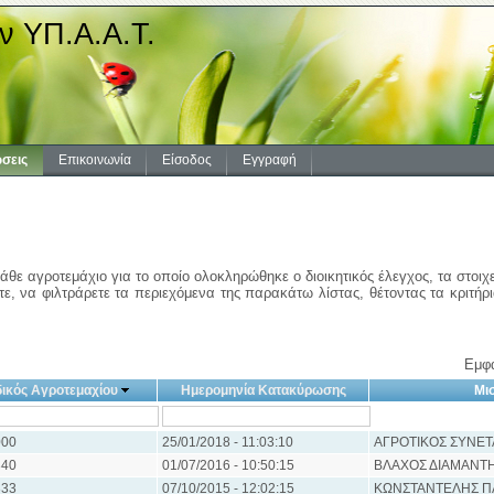
ν ΥΠ.Α.Α.Τ.
σεις
Επικοινωνία
Είσοδος
Εγγραφή
άθε αγροτεμάχιο για το οποίο ολοκληρώθηκε ο διοικητικός έλεγχος, τα στοιχ
ε, να φιλτράρετε τα περιεχόμενα της παρακάτω λίστας, θέτοντας τα κριτήρ
Εμφά
ικός Αγροτεμαχίου
Ημερομηνία Κατακύρωσης
Μι
00
25/01/2018 - 11:03:10
ΑΓΡΟΤΙΚΟΣ ΣΥΝΕΤ
40
01/07/2016 - 10:50:15
ΒΛΑΧΟΣ ΔΙΑΜΑΝΤ
33
07/10/2015 - 12:02:15
ΚΩΝΣΤΑΝΤΕΛΗΣ Π