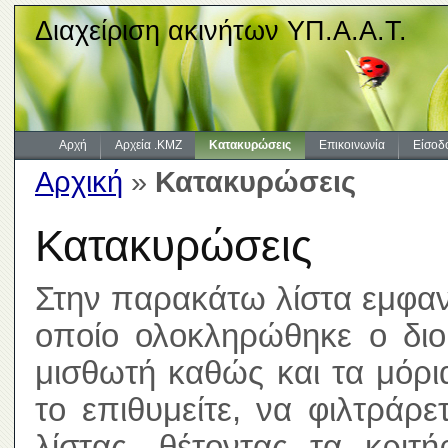
Διαχείριση ακινήτων ΥΠ.Α.Α.Τ.
Αρχή
Αρχεία .KMZ
Κατακυρώσεις
Επικοινωνία
Είσοδ
Αρχική
»
Κατακυρώσεις
Κατακυρώσεις
Στην παρακάτω λίστα εμφανί
οποίο ολοκληρώθηκε ο διοι
μισθωτή καθώς και τα μόρ
το επιθυμείτε, να φιλτράρ
λίστας, θέτοντας τα κριτ