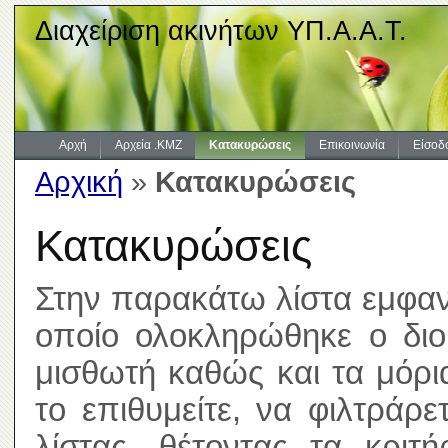
Διαχείριση ακινήτων ΥΠ.Α.Α.Τ.
Αρχή
Αρχεία .KMZ
Κατακυρώσεις
Επικοινωνία
Είσοδ
Αρχική
»
Κατακυρώσεις
Κατακυρώσεις
Στην παρακάτω λίστα εμφανί
οποίο ολοκληρώθηκε ο διοι
μισθωτή καθώς και τα μόρ
το επιθυμείτε, να φιλτράρ
λίστας, θέτοντας τα κριτ