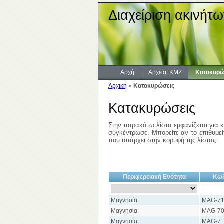
Διαχείριση ακινήτω
Αρχή
Αρχεία .KMZ
Κατακυρώ
Αρχική
»
Κατακυρώσεις
Κατακυρώσεις
Στην παρακάτω λίστα εμφανίζεται για κ
συγκέντρωσε. Μπορείτε αν το επιθυμείτ
που υπάρχει στην κορυφή της λίστας.
Περιφερειακή Ενότητα
Κωδ
Μαγνησία
MAG-7
Μαγνησία
MAG-7
Μαγνησία
MAG-7