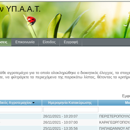
ν ΥΠ.Α.Α.Τ.
σεις
Επικοινωνία
Είσοδος
Εγγραφή
άθε αγροτεμάχιο για το οποίο ολοκληρώθηκε ο διοικητικός έλεγχος, τα στοιχ
ε, να φιλτράρετε τα περιεχόμενα της παρακάτω λίστας, θέτοντας τα κριτήρ
Εμφά
ικός Αγροτεμαχίου
Ημερομηνία Κατακύρωσης
Μι
1
26/11/2021 - 10:20:07
ΠΕΡΙΣΤΕΡΟΠΟΥΛΟ
0
26/11/2021 - 10:07:00
ΚΑΡΑΓΕΩΡΓΟΠΟΥ
25/11/2021 - 13:35:56
ΠΑΠΑΙΩΑΝΝΟΥ Α