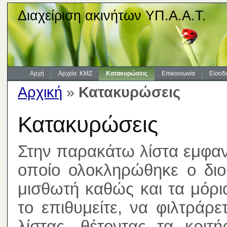
Διαχείριση ακινήτων ΥΠ.Α.Α.Τ.
Αρχή
Αρχεία .KMZ
Κατακυρώσεις
Επικοινωνία
Είσοδ
Αρχική
»
Κατακυρώσεις
Κατακυρώσεις
Στην παρακάτω λίστα εμφανί
οποίο ολοκληρώθηκε ο διοι
μισθωτή καθώς και τα μόρ
το επιθυμείτε, να φιλτράρ
λίστας, θέτοντας τα κριτ