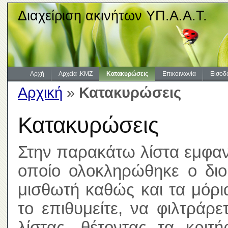
Διαχείριση ακινήτων ΥΠ.Α.Α.Τ.
Αρχή
Αρχεία .KMZ
Κατακυρώσεις
Επικοινωνία
Είσοδ
Αρχική
»
Κατακυρώσεις
Κατακυρώσεις
Στην παρακάτω λίστα εμφανί
οποίο ολοκληρώθηκε ο διοι
μισθωτή καθώς και τα μόρ
το επιθυμείτε, να φιλτράρ
λίστας, θέτοντας τα κριτ