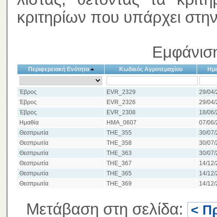
κριτηρίων που υπάρχει στην
Εμφάνιση
Περιφερειακή Ενότητα
Κωδικός Αγροτεμαχίου
Ημε
Έβρος
EVR_2329
29/04/
Έβρος
EVR_2326
29/04/
Έβρος
EVR_2308
18/06/
Ημαθία
HMA_0607
07/06/
Θεσπρωτία
THE_355
30/07/
Θεσπρωτία
THE_358
30/07/
Θεσπρωτία
THE_363
30/07/
Θεσπρωτία
THE_367
14/12/
Θεσπρωτία
THE_365
14/12/
Θεσπρωτία
THE_369
14/12/
Μετάβαση στη σελίδα:
< Π