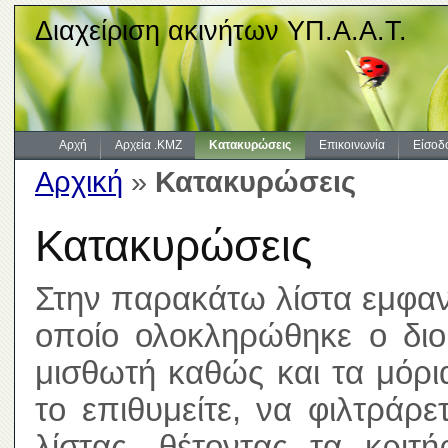
Διαχείριση ακινήτων ΥΠ.Α.Α.Τ.
Αρχή
Αρχεία .KMZ
Κατακυρώσεις
Επικοινωνία
Είσοδ
Αρχική
»
Κατακυρώσεις
Κατακυρώσεις
Στην παρακάτω λίστα εμφανί
οποίο ολοκληρώθηκε ο διοι
μισθωτή καθώς και τα μόρ
το επιθυμείτε, να φιλτράρ
λίστας, θέτοντας τα κριτ