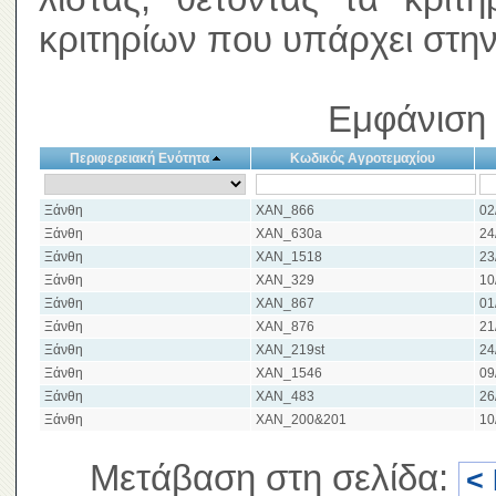
κριτηρίων που υπάρχει στην
Εμφάνιση 
Περιφερειακή Ενότητα
Κωδικός Αγροτεμαχίου
Ξάνθη
XAN_866
02
Ξάνθη
XAN_630a
24
Ξάνθη
XAN_1518
23
Ξάνθη
XAN_329
10
Ξάνθη
XAN_867
01
Ξάνθη
XAN_876
21
Ξάνθη
XAN_219st
24
Ξάνθη
XAN_1546
09
Ξάνθη
XAN_483
26
Ξάνθη
XAN_200&201
10
Μετάβαση στη σελίδα:
<