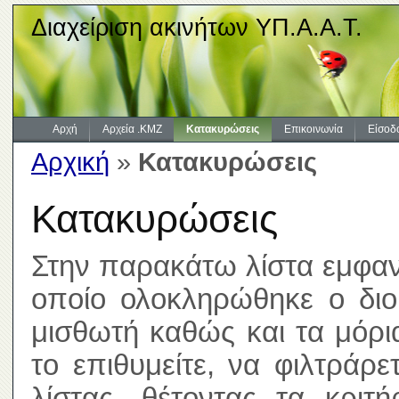
Διαχείριση ακινήτων ΥΠ.Α.Α.Τ.
Αρχή
Αρχεία .KMZ
Κατακυρώσεις
Επικοινωνία
Είσοδ
Αρχική
»
Κατακυρώσεις
Κατακυρώσεις
Στην παρακάτω λίστα εμφανί
οποίο ολοκληρώθηκε ο διοι
μισθωτή καθώς και τα μόρ
το επιθυμείτε, να φιλτράρ
λίστας, θέτοντας τα κριτ