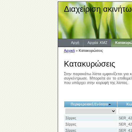
Διαχείριση ακινήτω
Αρχή
Αρχεία .KMZ
Κατακυρώ
Αρχική
»
Κατακυρώσεις
Κατακυρώσεις
Στην παρακάτω λίστα εμφανίζεται για κ
συγκέντρωσε. Μπορείτε αν το επιθυμείτ
που υπάρχει στην κορυφή της λίστας.
Περιφερειακή Ενότητα
Κω
Σέρρες
SER_42
Σέρρες
SER_42
Σέρρες
SER_41