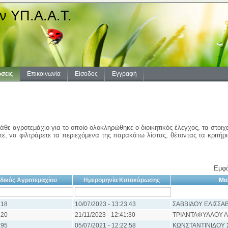
ν ΥΠ.Α.Α.Τ.
σεις
Επικοινωνία
Είσοδος
Εγγραφή
άθε αγροτεμάχιο για το οποίο ολοκληρώθηκε ο διοικητικός έλεγχος, τα στοιχ
ε, να φιλτράρετε τα περιεχόμενα της παρακάτω λίστας, θέτοντας τα κριτήρ
Εμφά
δικός Αγροτεμαχίου
Ημερομηνία Κατακύρωσης
Μι
18
10/07/2023 - 13:23:43
ΣΑΒΒΙΔΟΥ ΕΛΙΣΣΑ
20
21/11/2023 - 12:41:30
ΤΡΙΑΝΤΑΦΥΛΛΟΥ Α
95
05/07/2021 - 12:22:58
ΚΩΝΣΤΑΝΤΙΝΙΔΟΥ 