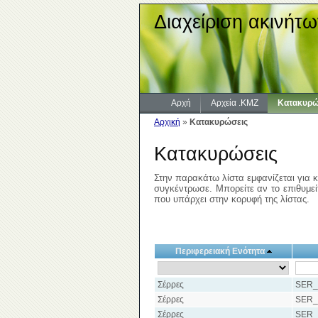
Διαχείριση ακινήτω
Αρχή
Αρχεία .KMZ
Κατακυρώ
Αρχική
»
Κατακυρώσεις
Κατακυρώσεις
Στην παρακάτω λίστα εμφανίζεται για κ
συγκέντρωσε. Μπορείτε αν το επιθυμείτ
που υπάρχει στην κορυφή της λίστας.
Περιφερειακή Ενότητα
Σέρρες
SER_
Σέρρες
SER_
Σέρρες
SER_