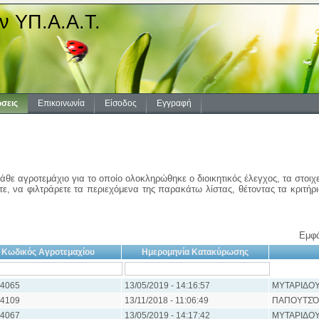
ν ΥΠ.Α.Α.Τ.
σεις
Επικοινωνία
Είσοδος
Εγγραφή
άθε αγροτεμάχιο για το οποίο ολοκληρώθηκε ο διοικητικός έλεγχος, τα στοιχ
ε, να φιλτράρετε τα περιεχόμενα της παρακάτω λίστας, θέτοντας τα κριτήρ
Εμφά
Κωδικός Αγροτεμαχίου
Ημερομηνία Κατακύρωσης
4065
13/05/2019 - 14:16:57
ΜΥΤΑΡΙΔΟΥ
4109
13/11/2018 - 11:06:49
ΠΑΠΟΥΤΣΌ
4067
13/05/2019 - 14:17:42
ΜΥΤΑΡΙΔΟΥ