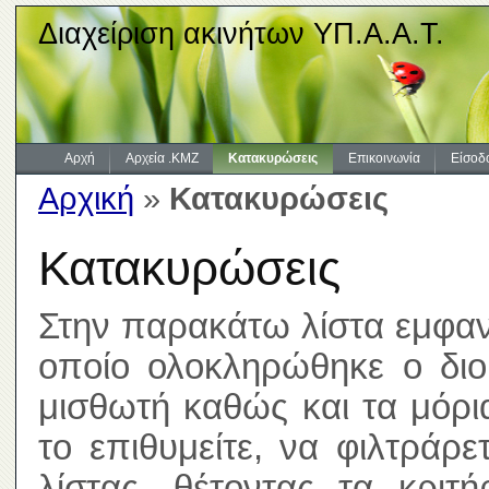
Διαχείριση ακινήτων ΥΠ.Α.Α.Τ.
Αρχή
Αρχεία .KMZ
Κατακυρώσεις
Επικοινωνία
Είσοδ
Αρχική
»
Κατακυρώσεις
Κατακυρώσεις
Στην παρακάτω λίστα εμφανί
οποίο ολοκληρώθηκε ο διοι
μισθωτή καθώς και τα μόρ
το επιθυμείτε, να φιλτράρ
λίστας, θέτοντας τα κριτ