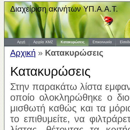
Διαχείριση ακινήτων ΥΠ.Α.Α.Τ.
Αρχή
Αρχεία .KMZ
Κατακυρώσεις
Επικοινωνία
Είσοδ
Αρχική
»
Κατακυρώσεις
Κατακυρώσεις
Στην παρακάτω λίστα εμφανί
οποίο ολοκληρώθηκε ο διοι
μισθωτή καθώς και τα μόρ
το επιθυμείτε, να φιλτράρ
λίστας, θέτοντας τα κριτ