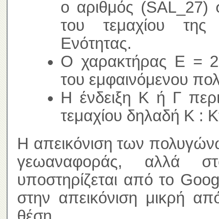
ο αριθμός (SAL_27) 
του τεμαχίου της 
Ενότητας.
Ο χαρακτήρας Ε = 2,
του εμφαινόμενου πο
Η ένδειξη Κ ή Γ περ
τεμαχίου δηλαδή Κ : Κ
Η απεικόνιση των πολυγώνω
γεωαναφοράς, αλλά σ
υποστηρίζεται από το Goog
στην απεικόνιση μικρή απ
θέση.