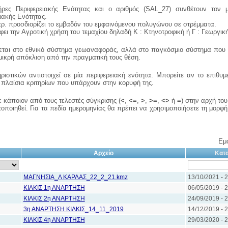
τήρες Περιφερειακής Ενότητας και ο αριθμός (SAL_27) συνθέτουν τον 
ιακής Ενότητας.
ρ. προσδιορίζει το εμβαδόν του εμφαινόμενου πολυγώνου σε στρέμματα.
φει την Αγροτική χρήση του τεμαχίου δηλαδή Κ : Κτηνοτροφική ή Γ : Γεωργικ
ται στο εθνικό σύστημα γεωαναφοράς, αλλά στο παγκόσμιο σύστημα που υ
μικρή απόκλιση από την πραγματική τους θέση.
στικών αντιστοιχεί σε μία περιφερειακή ενότητα. Μπορείτε αν το επιθυμε
 πλαίσια κριτηρίων που υπάρχουν στην κορυφή της.
 κάποιον από τους τελεστές σύγκρισης (
<
,
<=
,
>
,
>=
,
<>
ή
=
) στην αρχή του
οποιηθεί. Για τα πεδία ημερομηνίας θα πρέπει να χρησιμοποιήσετε τη μορφή 
Εμ
Αρχείο
Κατα
ΜΑΓΝΗΣΙΑ_Λ ΚΑΡΛΑΣ_22_2_21.kmz
13/10/2021 - 
ΚΙΛΚΙΣ 1η ΑΝΑΡΤΗΣΗ
06/05/2019 - 
ΚΙΛΚΙΣ 2η ΑΝΑΡΤΗΣΗ
24/09/2019 - 
3η ΑΝΑΡΤΗΣΗ ΚΙΛΚΙΣ_14_11_2019
14/12/2019 - 
ΚΙΛΚΙΣ 4η ΑΝΑΡΤΗΣΗ
29/03/2020 - 