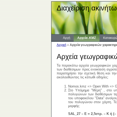
Διαχείριση ακινήτω
Αρχή
Αρχεία .KMZ
Κατακυρώ
Αρχική
»
Αρχεία γεωγραφικών χαρακτηρι
Αρχεία γεωγραφικ
Τα παρακάτω αρχεία γεωγραφικών χαρα
των διαθέσιμων προς ενοικίαση αγροτ
παρατηρήσει την σχετική θέση και τη
ακολουθώντας τις κάτωθι οδηγίες:
Nomos.kmz => Open With => G
Στο Υπόμημα "Μέρη" , στο υπ
πολυγώνων των διαθέσιμων τεμα
του υποφακέλου "Data" ανοίγουν
του πολυγώνου στον χάρτη. Τέ
μορφής:
SAL_27 – E = 2,5στρ. – Κ ή (– 