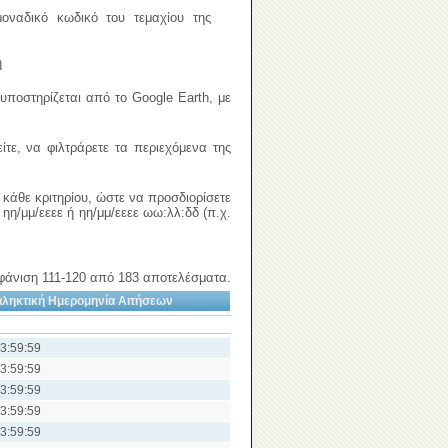
μοναδικό κωδικό του τεμαχίου της
ή
ποστηρίζεται από το Google Earth, με
ίτε, να φιλτράρετε τα περιεχόμενα της
 κάθε κριτηρίου, ώστε να προσδιορίσετε
ηη/μμ/εεεε ή ηη/μμ/εεεε ωω:λλ:δδ (π.χ.
φάνιση 111-120 από 183 αποτελέσματα.
ληκτική Ημερομηνία Αιτήσεων
23:59:59
23:59:59
23:59:59
23:59:59
23:59:59