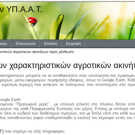
ν ΥΠ.Α.Α.Τ.
σεις
Επικοινωνία
Είσοδος
Εγγραφή
στικών αγροτικών ακινήτων προς μίσθωση
ών χαρακτηριστικών αγροτικών ακιν
κτηριστικών μπορείτε να τα αποθηκεύσετε στον υπολογιστή σας προκειμένο
εμαχίων, μέσω εφαρμογών περιήγησης εδάφους, όπως το Google Earth. Κάθε
ν ευρύτερη περιοχή που ανήκουν τα πολύγωνα, που αντιστοιχούν στα προς
oogle Earth
ομενού "Προσωρινά μέρη" , με επιλογή (check) στο πλαίσιο δίπλα από
χίων της κάθε Περιφερειακής Ενότητας στο χάρτη. Επίσης με επιλογή στην
 όλοι οι κωδικοί των διαθέσιμων τεμαχίων, και με διπλό click στο κάθε κω
λος τοποθετώντας (αφού σταθεροποιηθεί η εικόνα) τον κέρσορα εντός του 
Γ)
που παρέχει τις εξής πληροφορίες: