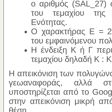
ο αριθμός (SAL_27) 
του τεμαχίου της 
Ενότητας.
Ο χαρακτήρας Ε = 2,
του εμφαινόμενου πο
Η ένδειξη Κ ή Γ περ
τεμαχίου δηλαδή Κ : Κ
Η απεικόνιση των πολυγώνω
γεωαναφοράς, αλλά σ
υποστηρίζεται από το Goog
στην απεικόνιση μικρή απ
θέση.