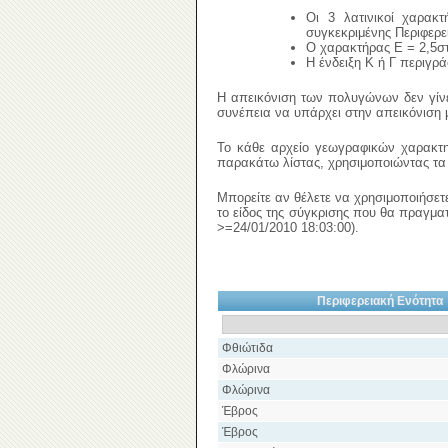
Οι 3 λατινικοί χαρακ
συγκεκριμένης Περιφερε
Ο χαρακτήρας Ε = 2,5στ
Η ένδειξη Κ ή Γ περιγρά
Η απεικόνιση των πολυγώνων δεν γίνε
συνέπεια να υπάρχει στην απεικόνιση 
Το κάθε αρχείο γεωγραφικών χαρακτηρι
παρακάτω λίστας, χρησιμοποιώντας τα
Μπορείτε αν θέλετε να χρησιμοποιήσετε
το είδος της σύγκρισης που θα πραγματ
>=24/01/2010 18:03:00).
Περιφερειακή Ενότητα
Φθιώτιδα
Φλώρινα
Φλώρινα
Έβρος
Έβρος