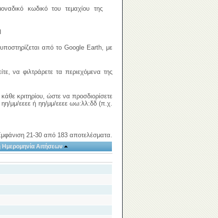
μοναδικό κωδικό του τεμαχίου της
ή
ποστηρίζεται από το Google Earth, με
ίτε, να φιλτράρετε τα περιεχόμενα της
 κάθε κριτηρίου, ώστε να προσδιορίσετε
ηη/μμ/εεεε ή ηη/μμ/εεεε ωω:λλ:δδ (π.χ.
μφάνιση 21-30 από 183 αποτελέσματα.
ή Ημερομηνία Αιτήσεων