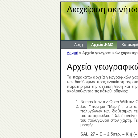
Διαχείριση ακινήτω
Αρχή
Αρχεία .KMZ
Κατακυρώ
Αρχική
»
Αρχεία γεωγραφικών χαρακτηρι
Αρχεία γεωγραφικ
Τα παρακάτω αρχεία γεωγραφικών χαρα
των διαθέσιμων προς ενοικίαση αγροτ
παρατηρήσει την σχετική θέση και τη
ακολουθώντας τις κάτωθι οδηγίες:
Nomos.kmz => Open With => G
Στο Υπόμημα "Μέρη" , στο υπ
πολυγώνων των διαθέσιμων τεμα
του υποφακέλου "Data" ανοίγουν
του πολυγώνου στον χάρτη. Τέ
μορφής:
SAL_27 – E = 2,5στρ. – Κ ή (– 