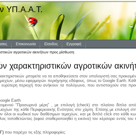
ν ΥΠ.Α.Α.Τ.
σεις
Επικοινωνία
Είσοδος
Εγγραφή
στικών αγροτικών ακινήτων προς μίσθωση
ών χαρακτηριστικών αγροτικών ακιν
κτηριστικών μπορείτε να τα αποθηκεύσετε στον υπολογιστή σας προκειμένο
εμαχίων, μέσω εφαρμογών περιήγησης εδάφους, όπως το Google Earth. Κάθε
ν ευρύτερη περιοχή που ανήκουν τα πολύγωνα, που αντιστοιχούν στα προς
oogle Earth
ομενού "Προσωρινά μέρη" , με επιλογή (check) στο πλαίσιο δίπλα από
χίων της κάθε Περιφερειακής Ενότητας στο χάρτη. Επίσης με επιλογή στην
 όλοι οι κωδικοί των διαθέσιμων τεμαχίων, και με διπλό click στο κάθε κω
λος τοποθετώντας (αφού σταθεροποιηθεί η εικόνα) τον κέρσορα εντός του 
Γ)
που παρέχει τις εξής πληροφορίες: