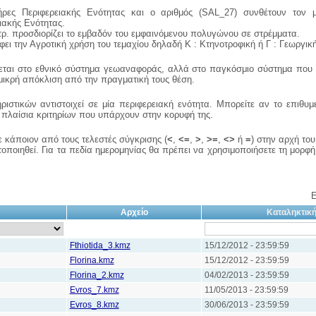
τήρες Περιφερειακής Ενότητας και ο αριθμός (SAL_27) συνθέτουν τον 
ιακής Ενότητας.
ρ. προσδιορίζει το εμβαδόν του εμφαινόμενου πολυγώνου σε στρέμματα.
φει την Αγροτική χρήση του τεμαχίου δηλαδή Κ : Κτηνοτροφική ή Γ : Γεωργικ
ται στο εθνικό σύστημα γεωαναφοράς, αλλά στο παγκόσμιο σύστημα που υ
μικρή απόκλιση από την πραγματική τους θέση.
στικών αντιστοιχεί σε μία περιφερειακή ενότητα. Μπορείτε αν το επιθυμε
 πλαίσια κριτηρίων που υπάρχουν στην κορυφή της.
 κάποιον από τους τελεστές σύγκρισης (
<
,
<=
,
>
,
>=
,
<>
ή
=
) στην αρχή του
οποιηθεί. Για τα πεδία ημερομηνίας θα πρέπει να χρησιμοποιήσετε τη μορφή 
Ε
Αρχείο
Καταληκτικ
Fthiotida_3.kmz
15/12/2012 - 23:59:59
Florina.kmz
15/12/2012 - 23:59:59
Florina_2.kmz
04/02/2013 - 23:59:59
Evros_7.kmz
11/05/2013 - 23:59:59
Evros_8.kmz
30/06/2013 - 23:59:59