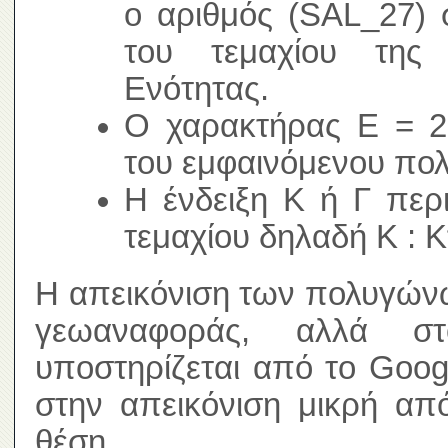
ο αριθμός (SAL_27) 
του τεμαχίου της 
Ενότητας.
Ο χαρακτήρας Ε = 2,
του εμφαινόμενου πο
Η ένδειξη Κ ή Γ περ
τεμαχίου δηλαδή Κ : Κ
Η απεικόνιση των πολυγώνω
γεωαναφοράς, αλλά σ
υποστηρίζεται από το Goog
στην απεικόνιση μικρή απ
θέση.