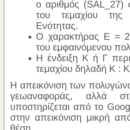
ο αριθμός (SAL_27) 
του τεμαχίου της 
Ενότητας.
Ο χαρακτήρας Ε = 2,
του εμφαινόμενου πο
Η ένδειξη Κ ή Γ περ
τεμαχίου δηλαδή Κ : Κ
Η απεικόνιση των πολυγώνω
γεωαναφοράς, αλλά σ
υποστηρίζεται από το Goog
στην απεικόνιση μικρή απ
θέση.