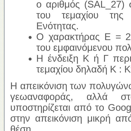
ο αριθμός (SAL_27) 
του τεμαχίου της 
Ενότητας.
Ο χαρακτήρας Ε = 2,
του εμφαινόμενου πο
Η ένδειξη Κ ή Γ περ
τεμαχίου δηλαδή Κ : Κ
Η απεικόνιση των πολυγώνω
γεωαναφοράς, αλλά σ
υποστηρίζεται από το Goog
στην απεικόνιση μικρή απ
θέση.